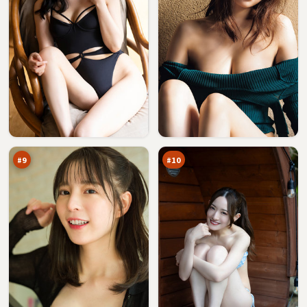
白
零
沙
号
剧
惊
91
89
场
魂
万
万
#
9
#
10