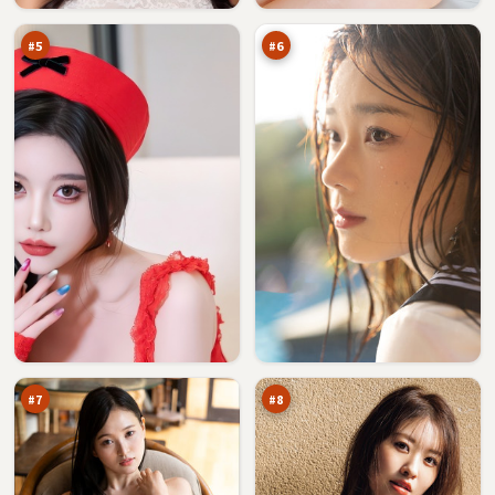
令
单
万
万
#
5
#
6
千
逆
面
光
笔
假
94
92
记
面
万
万
#
7
#
8