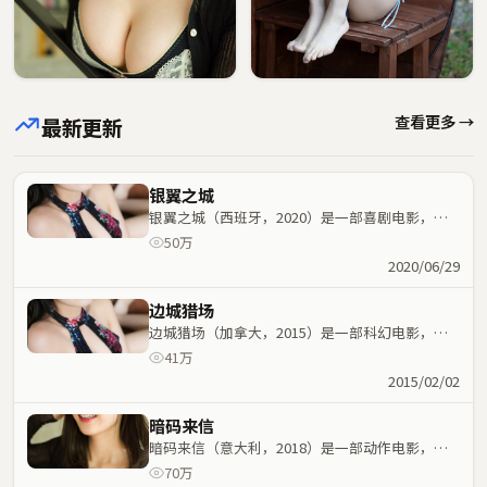
查看更多 →
最新更新
银翼之城
银翼之城（西班牙，2020）是一部喜剧电影，许
鞍华执导，雷佳音、白宇等主演；喜剧元素与人物
50万
命运紧密交织，节奏紧凑。
2020/06/29
边城猎场
边城猎场（加拿大，2015）是一部科幻电影，昆
汀·塔伦蒂诺执导，周迅、刘德华等主演；科幻元
41万
素与人物命运紧密交织，节奏紧凑。
2015/02/02
暗码来信
暗码来信（意大利，2018）是一部动作电影，大
鹏执导，张国荣、赵丽颖等主演；动作元素与人物
70万