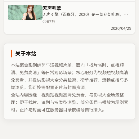
无声引擎
无声引擎（西班牙，2020）是一部科幻电影，饶
晓志执导，易烊千玺、周润发等主演；科幻元素与
67万
人物命运紧密交织，节奏紧凑。
2020/04/29
关于本站
本站聚合影剧综艺与短视频片单，面向「找片省时、点播顺
滑、免费高清」等日常观影场景；核心服务为视频短视频高清
免费看，并提供影视大全分类检索、榜单推荐、流畅点播与多
端浏览。您可按需配置正片与封面资源。
全站内容围绕「
视频短视频高清免费看
」与影视大全场景整
理：便于找片、追剧与按类型浏览。部分条目与播放为示例素
材，正片与封面可在服务器目录按编号自行接入。