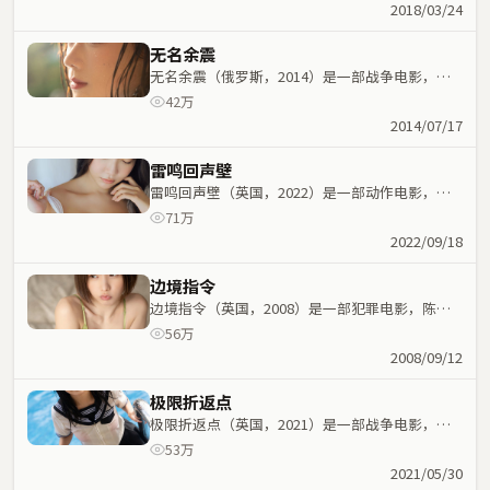
命运紧密交织，节奏紧凑。
2018/03/24
无名余震
无名余震（俄罗斯，2014）是一部战争电影，丁
晟执导，魏翔、朱一龙等主演；战争元素与人物命
42万
运紧密交织，节奏紧凑。
2014/07/17
雷鸣回声壁
雷鸣回声壁（英国，2022）是一部动作电影，乌
尔善执导，裴斗娜、林青霞等主演；动作元素与人
71万
物命运紧密交织，节奏紧凑。
2022/09/18
边境指令
边境指令（英国，2008）是一部犯罪电影，陈思
诚执导，范伟、肖战等主演；犯罪元素与人物命运
56万
紧密交织，节奏紧凑。
2008/09/12
极限折返点
极限折返点（英国，2021）是一部战争电影，李
安执导，玛丽昂·歌迪亚、孙艺珍等主演；战争元
53万
素与人物命运紧密交织，节奏紧凑。
2021/05/30