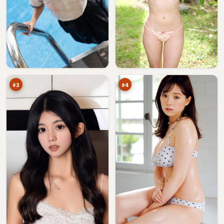
最
钢
后
铁
笔
夜
96
96
记
航
万
万
船
#
3
#
4
逆
青
光
石
指
清
95
95