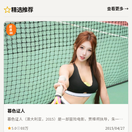
精选推荐
查看更多 →
超
清
4K
暮色证人
暮色证人（澳大利亚，2015）是一部冒险电影，贾樟柯执导，朱一
龙、金敏喜等主演；冒险元素与人物命运紧密交织，节奏紧凑。
5.0
88万
2015/04/27