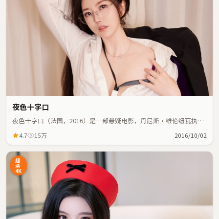
夜色十字口
夜色十字口（法国，2016）是一部悬疑电影，丹尼斯·维伦纽瓦执
导，沈腾、长泽雅美等主演；悬疑元素与人物命运紧密交织，节奏紧
4.7
15万
2016/10/02
凑。
超
清
4K