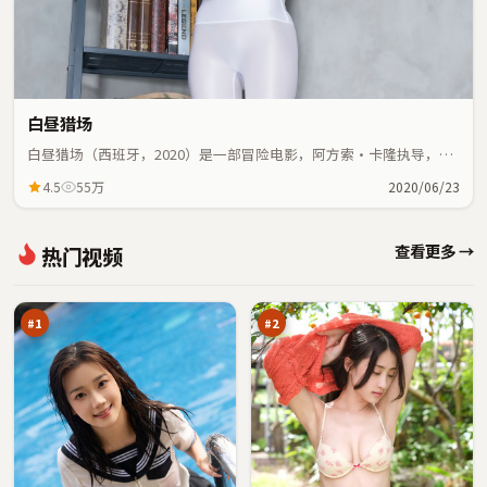
白昼猎场
白昼猎场（西班牙，2020）是一部冒险电影，阿方索·卡隆执导，梁
朝伟、雷佳音等主演；冒险元素与人物命运紧密交织，节奏紧凑。
4.5
55万
2020/06/23
南
暗
查看更多 →
热门视频
港
夜
追
猎
98
98
踪
场
万
万
#
1
#
2