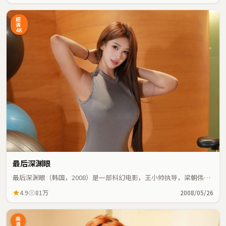
超
清
4K
最后深渊眼
最后深渊眼（韩国，2008）是一部科幻电影，王小帅执导，梁朝伟、
周冬雨等主演；科幻元素与人物命运紧密交织，节奏紧凑。
4.9
81万
2008/05/26
高
清