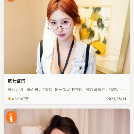
第七证词
第七证词（墨西哥，2023）是一部动作电影，林超贤执导，杨紫、木
村拓哉等主演；动作元素与人物命运紧密交织，节奏紧凑。
4.8
67万
2023/05/11
超
清
4K